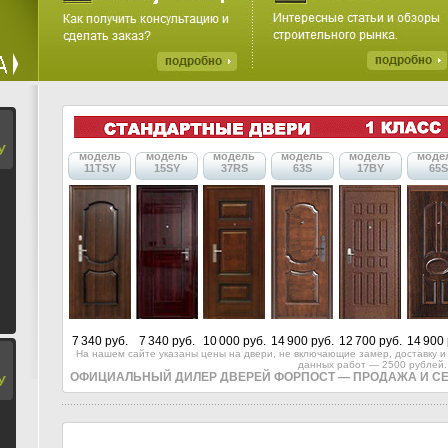
У
модель
модель
модель
модель
модель
моде
11TSY
15SY
37RS
63S
17BY
65S
7 340 руб.
7 340 руб.
10 000 руб.
14 900 руб.
12 700 руб.
14 900 
На нашем сайте указаны цены на двери, не включающие замер, доставку и 
данных работ — 2500 рублей.
ОФИЦИАЛЬНЫЙ ДИЛЕР ДВЕРЕЙ ФОРПОСТ — ПРОДАЖА И С
У