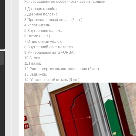
Конструкционные особенности двери Гардиан
1.Дверная коробка.
2.Дверное полотно.
3.Противосъемный штырь (3 шт.)
4.Уплотнитель.
5.Внутренняя панель.
6.Петли (2 шт.).
7.Отделочный уголок.
8.Внутренний лист металла.
9.Минеральная вата «URSA».
10.Замок.
11.Глазок.
12.Ригель вертикального запирания (2 шт.)
13.Задвижка.
14. Установочный штырь (б шт.).