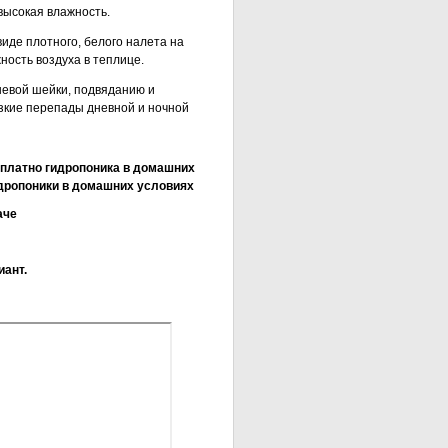
 высокая влажность.
виде плотного, белого налета на
ность воздуха в теплице.
невой шейки, подвяданию и
езкие перепады дневной и ночной
сплатно гидропоника в домашних
дропоники в домашних условиях
аче
иант.
ких условиях