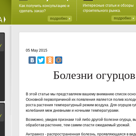
У
05 May 2015
Болезни огурцо
В этой статье мы представляем вашему вниманию список осно
Основной первопричиной их появления является полив холод
роста растения температурный режим воздуха. Для огурцов г
колебания меж дневными и ночными температурами.
У
Возможно, увидев признаки той либо другой болезни огурца, в
обработав растение, тем самим спасти ожидаемый урожай.
Антракноз - распространенная болезнь, проявляющаяся в виде