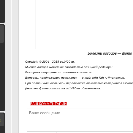
Болезни огурцов — фото
Copyright © 2004 - 2015 co1420-ru.
Мнение автора может не совпадать с позицией редакции.
Все права защищены и охраняются законом.
Вопросы, предложения, пожелания — e-mail:
colin-firth-ru@yandex.ru
.
При полной или частичной перепечатке текстовых материалов в Инте
(активная) гиперссылка на co1420-ru обязательна.
ВАШ КОММЕНТАРИЙ
Е