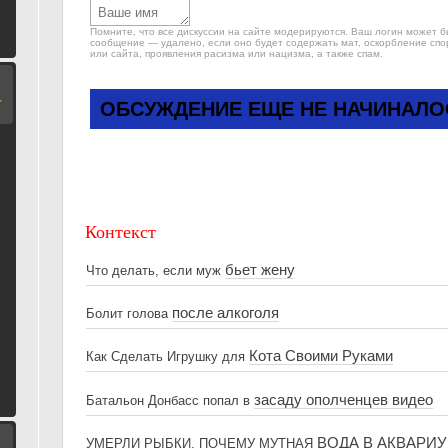
Помните, что все дискуссии на сайте модерируются. Ваш логин может 
сообщение — удалено, если оно будет содержать мат, оскорбление спо
или сайта, проявления расизма или нацизма, а также спам.
Т
ОБСУЖДЕНИЕ ЕЩЕ НЕ НАЧИНАЛО
Контекст
бьет жену
Что делать, если муж
после алкоголя
Болит голова
Кота Своими Руками
Как Сделать Игрушку для
засаду ополченцев видео
Батальон Донбасс попал в
ВОДА В АКВАРИ
УМЕРЛИ РЫБКИ, ПОЧЕМУ МУТНАЯ