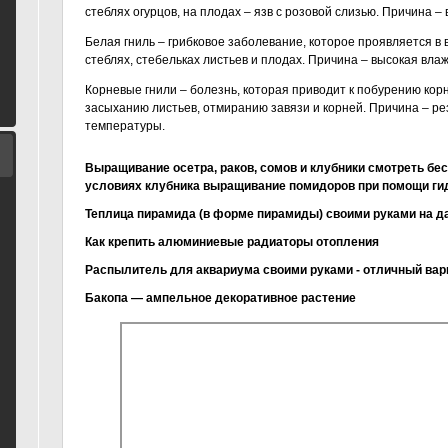
стеблях огурцов, на плодах – язв с розовой слизью. Причина –
Белая гниль – грибковое заболевание, которое проявляется в 
стеблях, стебельках листьев и плодах. Причина – высокая влаж
Корневые гнили – болезнь, которая приводит к побурению кор
засыханию листьев, отмиранию завязи и корней. Причина – р
температуры.
Выращивание осетра, раков, сомов и клубники смотреть бе
условиях клубника выращивание помидоров при помощи ги
Теплица пирамида (в форме пирамиды) своими руками на д
Как крепить алюминиевые радиаторы отопления
Распылитель для аквариума своими руками - отличный вар
Бакопа — ампельное декоративное растение
Как сражаться в теплице с вредителями огурцов
Болезни оранжерейных огурцов
Ранние разновидности огурцов для теплицы
Все о выращивании огурцов в теплице
Лучшие вида огурцов для теплиц
Болезни и вредители орхидей
Лучшие сорта огурцов для крыма
Болезни огурцов в теплице.
Выращивании огурцов в теплице
Как увеличиться огурцы в теплице из поликарбоната
Где станем растить огурцы?
Полезные диспуты садоводам-огородникам
Огурцы. Заболевания и вредители
Выращивание и уход за огурцами в теплице
Сроки посева огурцов в теплице
Сорта огурцов для теплиц
Признаки и меры регаты с заболеваниями огурцов
Технология выкармливания огурцов в теплице
Огурцы - как получить большой урожай
Орхидея фаленопсис, уход за орхидеей в характеристичес
Болезни и вредители лилии и борьба с ними
Самые прославленные вредители огурцов
Выращивание огурцов в теплице — советы садоводам
Болезни фаленопсиса и их лечение на фото
Выращивание огурцов в теплице: Высадка, Уход, Видео