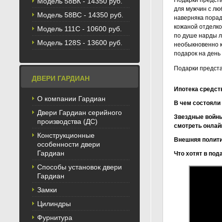
Подарки предста
Модель 58BК - 14350 руб.
для мужчин с лю
Модель 58ВС - 14350 руб.
наверняка порад
кожаной отделко
Модель 111С - 10600 руб.
по душе нарды л
Модель 128S - 13600 руб.
необыкновенно к
подарок на день
Подарки предста
ДВЕРИ ГАРДИАН
Ипотека средст
О компании Гардиан
В чем состояли
Двери Гардиан серийного
Звездные войны: 
производства (ДС)
смотреть онлай
Конструкционные
Внешняя полити
особенности двери
Гардиан
Что хотят в под
Способы установок двери
Подарок на
Подарки в 
Что подарит
Поздравлен
Подарок, г
Что можно 
Что отдать
Сценарий д
Что подари
Что подарить п
Какие день
Подарки же
Что подари
Оригинальн
Празднично
Что принис
Вкусные блюда 
Детский де
Меню на Де
Как непредвзят
Решаем тру
Торт на де
Гардиан
годовщину,
новый год,
сынка и св
рождения
Замки
Цилиндры
Фурнитура