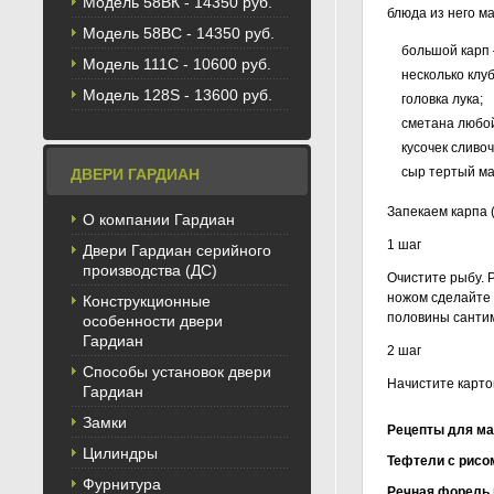
Модель 58BК - 14350 руб.
блюда из него м
Модель 58ВС - 14350 руб.
большой карп 
Модель 111С - 10600 руб.
несколько клу
Модель 128S - 13600 руб.
головка лука;
сметана любо
кусочек сливоч
сыр тертый ма
ДВЕРИ ГАРДИАН
Запекаем карпа 
О компании Гардиан
1 шаг
Двери Гардиан серийного
производства (ДС)
Очистите рыбу. 
ножом сделайте 
Конструкционные
половины сантим
особенности двери
Гардиан
2 шаг
Способы установок двери
Начистите картош
Гардиан
Замки
Рецепты для ма
Цилиндры
Тефтели с рисо
Фурнитура
Речная форель 