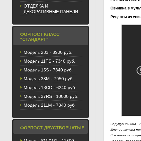
ОТДЕЛКА И
Свинина в муль
ДЕКОРАТИВНЫЕ ПАНЕЛИ
Рецепты из сви
Как запечь 
Как приготовит
Как лакомо
Шашлык зап
Карп запеч
Кaк пригот
Как изготовить 
Как стреми
Как запека
Как готови
Как изготовить 
Рецепт: как
Запеченный
Как изгото
Карп в кло
Как испечь
Как пригот
Рыба запеч
Кижуч в фо
Простой пр
Приготовит
Как пригот
фото
фольге
рецепт
ФОРПОСТ КЛАСС
"СТАНДАРТ"
Модель 233 - 8900 руб.
Модель 11TS - 7340 руб.
Модель 15S - 7340 руб.
Модель 38M - 7950 руб.
Модель 18CD - 6240 руб.
Модель 37RS - 10000 руб.
Модель 211М - 7340 руб
Copyright © 2004 - 
ФОРПОСТ ДВУСТВОРЧАТЫЕ
Мнение автора мож
Все права защищен
Модель SM 01/2 - 11500
Вопросы, предложе