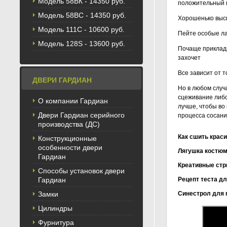
Модель 58BК - 14350 руб.
положительный п
Модель 58ВС - 14350 руб.
Хорошенько выс
Модель 111С - 10600 руб.
Пейте особые лак
Модель 128S - 13600 руб.
Почаще приклады
захочет
Все зависит от т
ДВЕРИ ГАРДИАН
Но в любом случ
сцеживание либо
О компании Гардиан
лучше, чтобы во
Двери Гардиан серийного
процесса сосани
производства (ДС)
Как сшить крас
Конструкционные
особенности двери
Лягушка костюм
Гардиан
Креативные стр
Способы установок двери
Гардиан
Рецепт теста д
Замки
Синестрол для 
Цилиндры
Что нужно 
Что делать
Что сделат
Как хранит
Как сделат
Как сделат
Как сделат
Как сделат
Как вынуди
Таблетки ч
Как правил
Что делать
Сколько хр
Что делать
Пропадает 
Как заморо
Как осозна
Что делать
Как себя в
Как нормал
Ваш мужчин
Что ежели 
Что должна
молоко?
молока
грудного м
Фурнитура