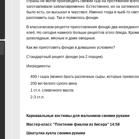
страны не могли производить свежий сыр на протяжении всего 
заготавливали заблаговременно. Естественно, из-за затяжно
было есть, он высыхал и черствел. Именно тогда в чьей-то све
расплавить сыр. Так и появилось фондю.
В классическом рецепте приготовления фондю два ингредиента 
хлеб. Но сегодня намного больше рецептов этого блюда. Кром
шоколадные, мясные и даже овощные.
Как же приготовить фондю в домашних условиях?
Стандартный рецепт фондю (на 2 порции)
Ингредиенты:
400 г сыра (можно брать различные сыры, которые превосхо
200 мл белого сухого вина
1 ст.л. сливочного масла
2-3 ст.л.
Карнавальные костюмы для мальчиков своими руками
Мастер-класс "Плетение фиалки из бисера" 14:58
Шкатулка кукла своими руками