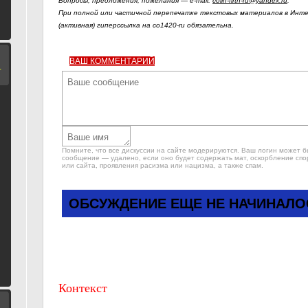
Вопросы, предложения, пожелания — e-mail:
colin-firth-ru@yandex.ru
.
При полной или частичной перепечатке текстовых материалов в Инте
(активная) гиперссылка на co1420-ru обязательна.
ВАШ КОММЕНТАРИЙ
Т
Помните, что все дискуссии на сайте модерируются. Ваш логин может 
сообщение — удалено, если оно будет содержать мат, оскорбление спо
или сайта, проявления расизма или нацизма, а также спам.
ОБСУЖДЕНИЕ ЕЩЕ НЕ НАЧИНАЛО
Контекст