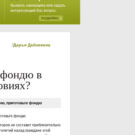
Дарья Дейнекинa
 фондю в
овиях?
еню, приготовьте фондю
готовьте фондю
оторое не составит приблизительно
толетий назад граждане этой