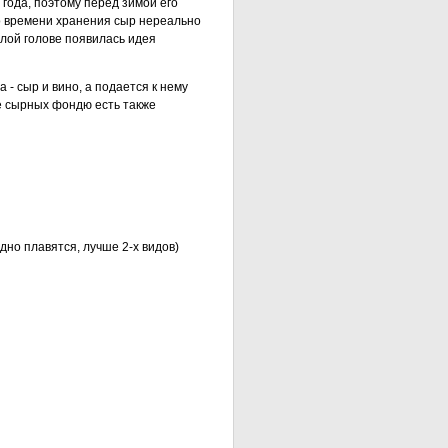
года, поэтому перед зимой его
го времени хранения сыр нереально
тлой голове появилась идея
- сыр и вино, а подается к нему
е сырных фондю есть также
дно плавятся, лучше 2-х видов)