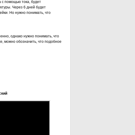
а с помощью тока, будет
ктуры. Через 6 дней будет
йки. Но нужно понимать, что
енно, однако нужно понимать, что
е, можно обозначить, что подобное
ский
м?
и свечами
способами