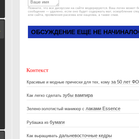
Помните, что все дискуссии на сайте модерируются. Ваш логин может 
сообщение — удалено, если оно будет содержать мат, оскорбление спо
или сайта, проявления расизма или нацизма, а также спам.
ОБСУЖДЕНИЕ ЕЩЕ НЕ НАЧИНАЛО
Т
Контекст
за 50 лет Ф
Красивые и модные прически для тех, кому
зубы вампира
Как легко сделать
лаками Essence
Зелено-золотистый маникюр с
бумаги
Рубашка из
дальневосточные кедры
Как выращивать