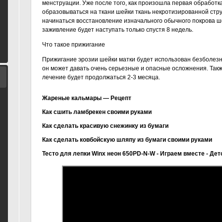
менструации. Уже после того, как произошла первая обработк
образовываться на ткани шейки ткань некротизированной стру
начинаться восстановление изначального обычного покрова ше
заживление будет наступать только спустя 8 недель.
Что такое прижигание
Прижигание эрозии шейки матки будет использован безболезн
он может давать очень серьезные и опасные осложнения. Такж
лечение будет продолжаться 2-3 месяца.
Жареные кальмары — Рецепт
Как сшить ламбрекен своими руками
Как сделать красивую снежинку из бумаги
Как сделать ковбойскую шляпу из бумаги своими руками
Тесто для лепки Winx неон 650PD-N-W - Играем вместе - Дет
Как прижигают эрозию шейки матки
Биопсия, эксцизия, конизация шейки матки
Прижигание эрозии шейки матки - какой способ подходит ва
Прививка от рака шейки матки: споры не стихают
Последствия после прижигания эрозии шейки матки
Выделения после прижигания эрозии
Методы исцеления эрозии шейки матки
Лечение эрозии шейки матки всенародными методами
Лечение эрозии шейки матки лазером
Дисплазия шейки матки
Вакцина против рака шейки матки
Рак шейки матки - звонки, причины, лечение!
Прививка от рака шейки матки
Домашнее лечение эрозии шейки матки
Причины и оказания эрозии шейки матки.
ЛЕЧЕНИЕ аномальных PAP мазок
Эрозия Шейки Матки После Родов
Победим рак шейки матки совместно
Выделения после прижигания шейки матки
Свечи от эрозии шейки матки, излечение эрозии шейки матк
Лечение эрозии шейки матки радиоволновым прижиганием
Можно ли беременная при эрозии шейки матки?
Как вылечивать эрозию шейки матки после родов разными 