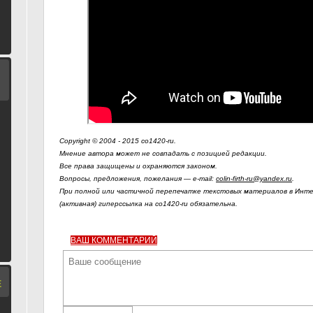
Copyright © 2004 - 2015 co1420-ru.
Мнение автора может не совпадать с позицией редакции.
Все права защищены и охраняются законом.
Вопросы, предложения, пожелания — e-mail:
colin-firth-ru@yandex.ru
.
При полной или частичной перепечатке текстовых материалов в Инте
(активная) гиперссылка на co1420-ru обязательна.
ВАШ КОММЕНТАРИЙ
Е