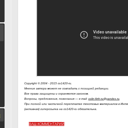
Copyright © 2004 - 2015 co1420-ru.
Мнение автора может не совпадать с позицией редакции.
Все права защищены и охраняются законом.
Вопросы, предложения, пожелания — e-mail:
colin-firth-ru@yandex.ru
.
При полной или частичной перепечатке текстовых материалов в Инте
(активная) гиперссылка на co1420-ru обязательна.
Е
ВАШ КОММЕНТАРИЙ