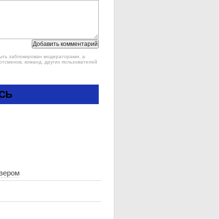
быть заблокирован модераторами, а
ртсменов, команд, других пользователей
СЬ
озером