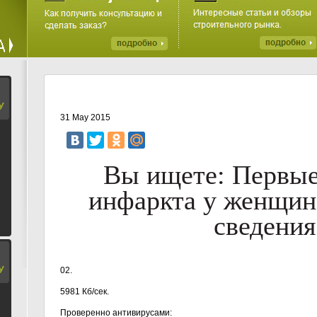
У
31 May 2015
Вы ищете: Первые
инфаркта у женщин
сведения
У
02.
5981 Кб/сек.
Проверенно антивирусами: