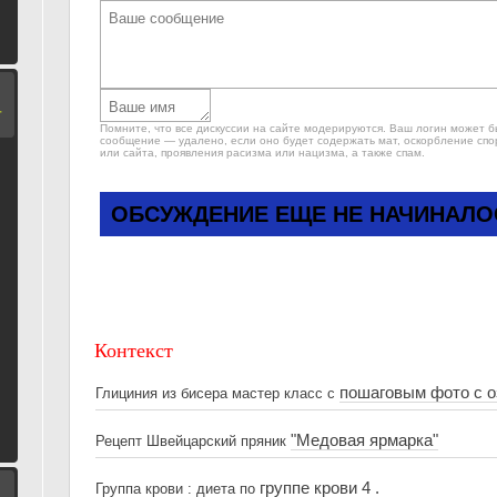
Т
Помните, что все дискуссии на сайте модерируются. Ваш логин может 
сообщение — удалено, если оно будет содержать мат, оскорбление спо
или сайта, проявления расизма или нацизма, а также спам.
ОБСУЖДЕНИЕ ЕЩЕ НЕ НАЧИНАЛО
Контекст
пошаговым фото с 
Глициния из бисера мастер класс с
"Медовая ярмарка"
Рецепт Швейцарский пряник
группе крови 4 .
Группа крови : диета по