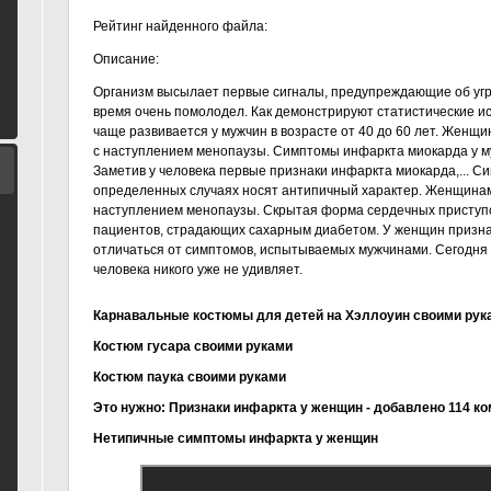
Рейтинг найденного файла:
Описание:
Организм высылает первые сигналы, предупреждающие об угр
время очень помолодел. Как демонстрируют статистические и
чаще развивается у мужчин в возрасте от 40 до 60 лет. Женщи
с наступлением менопаузы. Симптомы инфаркта миокарда у м
Заметив у человека первые признаки инфаркта миокарда,... 
определенных случаях носят антипичный характер. Женщинам 
наступлением менопаузы. Скрытая форма сердечных приступо
пациентов, страдающих сахарным диабетом. У женщин призна
отличаться от симптомов, испытываемых мужчинами. Сегодня
человека никого уже не удивляет.
Карнавальные костюмы для детей на Хэллоуин своими рука
Костюм гусара своими руками
Костюм паука своими руками
Это нужно: Признаки инфаркта у женщин - добавлено 114 ко
Нетипичные симптомы инфаркта у женщин
Симптомы инфаркта у дам
Признаки алкоголизма у женщин
Инфекции мочевыводящих стезей у женщин
Слайдшоу: зрительное руководство по заболеваниям сердц
Признаки инфаркта у дам
Гормональные несоблюдения у женщин причины и симпто
Статины помогут предотвратить инсульт и инфаркт как у дам
Щитовидная железа. Симптомы хворости
Симптомы молочницы у женщин, причины появления, лече
Что такое кольпит у женщин? Кольпит: признаки и лечение
Симптомы молочницы у дам
Мужчина, дама и стресс
Гормональный сбой у дам: причины, симптомы и лечение
Как освободиться от кольпита навсегда?
Кондиломы у дам – склонность к частому рецидивировани
Гонорея — симптомы у дам
Инфаркт у женщин – симптомы, причины и исцеление
Кольпит у женщин: причины, звонки, лечение
Признаки щитовидки у дам: симптомы заболевания щитови
Как распознать доносы инфаркта и что делать?
Причины, основные виды и радиосигналы недуга
Кольпит. Симптомы и лечение
Характерные оказания женского кандидоза и симптоматика