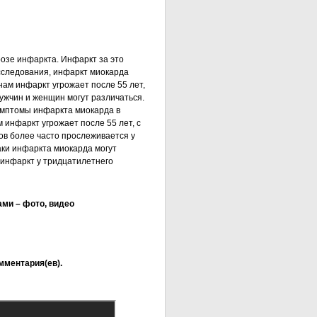
озе инфаркта. Инфаркт за это
сследования, инфаркт миокарда
нам инфаркт угрожает после 55 лет,
ужчин и женщин могут различаться.
Симптомы инфаркта миокарда в
инфаркт угрожает после 55 лет, с
в более часто прослеживается у
ки инфаркта миокарда могут
 инфаркт у тридцатилетнего
ми – фото, видео
мментария(ев).
а -1
мы
, так и у мужчин
ние
ю - Симптомы
дной железы
 у девушек