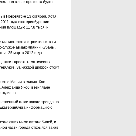
леканал в знак протеста будет
в Нововятске 13 октября. Хотя,
а 2011 года екатеринбургские
ения площадью 117,8 тысячи
е министерства строительства и
с-службе авиакомпании Кубань ,
ь с 25 марта 2012 года.
дставит проект тематических
тербурге. За каждой цифрой стоит
тство Мания величия. Как
 Александр Якоб, в генплане
стадиона.
инственный плюс нового тренда на
 Екатеринбурга информацию о
проезжающих мимо автомобилей, и
ной части города открылся также