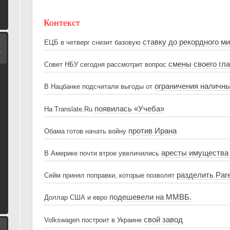
Контекст
ставку до рекордного м
ЕЦБ в четверг снизит базовую
Т
смены своего гл
Совет НБУ сегодня рассмотрит вопрос
ограничения наличны
В Нацбанке подсчитали выгоды от
появилась «Учеба»
На Translate.Ru
против Ирана
Обама готов начать войну
аресты имущества
В Америке почти втрое увеличились
разделить Par
Сейм принял поправки, которые позволят
подешевели на ММВБ.
Доллар США и евро
свой завод
Volkswagen построит в Украине