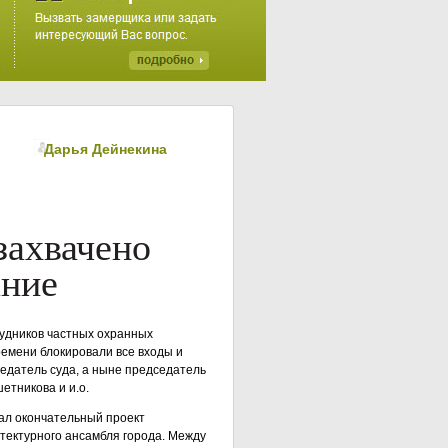
Дарья Дейнекинa
захвачено
ание
рудников частных охранных
ремени блокировали все входы и
седатель суда, а ныне председатель
етникова и и.о.
ал окончательный проект
тектурного ансамбля города. Между