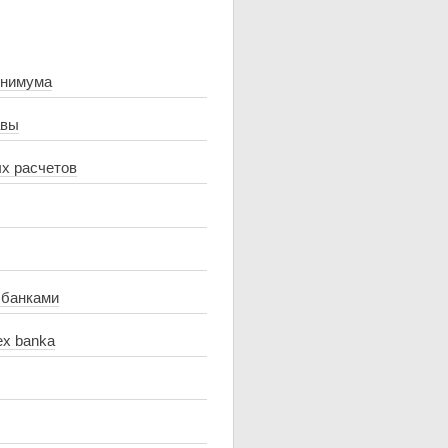
инимума
авы
х расчетов
 банками
ex banka