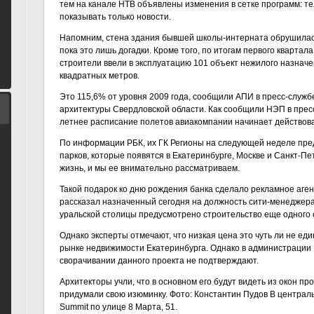
тем на канале НТВ объявлены изменения в сетке программ: те
показывать только новости.
Напомним, стена здания бывшей школы-интерната обрушилась 
пока это лишь догадки. Кроме того, по итогам первого квартал
строители ввели в эксплуатацию 101 объект нежилого назнач
квадратных метров.
Это 115,6% от уровня 2009 года, сообщили АПИ в пресс-служб
архитектуры Свердловской области. Как сообщили НЭП в прес
летнее расписание полетов авиакомпании начинает действоват
По информации РБК, их ГК Регионы на следующей неделе пре
парков, которые появятся в Екатеринбурге, Москве и Санкт-Пе
жизнь, и мы ее внимательно рассматриваем.
Такой подарок ко дню рождения банка сделало рекламное аген
рассказал назначенный сегодня на должность сити-менеджера
уральской столицы предусмотрено строительство еще одного 
Однако эксперты отмечают, что низкая цена это чуть ли не ед
рынке недвижимости Екатеринбурга. Однако в администрации
сворачивании данного проекта не подтверждают.
Архитекторы учли, что в основном его будут видеть из окон 
придумали свою изюминку. Фото: Константин Пудов В централь
Summit по улице 8 Марта, 51.