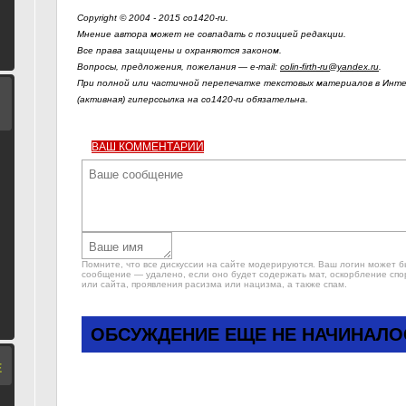
Copyright © 2004 - 2015 co1420-ru.
Мнение автора может не совпадать с позицией редакции.
Все права защищены и охраняются законом.
Вопросы, предложения, пожелания — e-mail:
colin-firth-ru@yandex.ru
.
При полной или частичной перепечатке текстовых материалов в Инте
(активная) гиперссылка на co1420-ru обязательна.
ВАШ КОММЕНТАРИЙ
Помните, что все дискуссии на сайте модерируются. Ваш логин может 
сообщение — удалено, если оно будет содержать мат, оскорбление спо
или сайта, проявления расизма или нацизма, а также спам.
ОБСУЖДЕНИЕ ЕЩЕ НЕ НАЧИНАЛО
Е