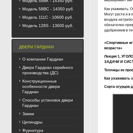
выращивают как 
Модель 58BК - 14350 руб.
Модель 58ВС - 14350 руб.
Как ухаживать: 
Могут расти и в
Модель 111С - 10600 руб.
воздуха нетребо
обязателен прев
Модель 128S - 13600 руб.
удобрением в те
«Спортивные иг
ДВЕРИ ГАРДИАН
возраста»
Лекция 1. УГ
О компании Гардиан
ЗАДАЧИ И СИС
Двери Гардиан серийного
Теплицы из про
производства (ДС)
Как ухаживать 
Конструкционные
особенности двери
Сорта огурцов 
Гардиан
Выращиван
Однолетни
Выращиван
Вербена вы
Как я выра
Дачная жиз
Как выраст
Выращивани
Циния, вык
Выращиван
Выращивани
Выращивани
Выращивани
Дельфиниум
Уход за ге
Фиалка вы
Семена лил
Выращивани
Как выраст
Выращиван
Выращиван
Выращивани
Выращивани
Способы установок двери
Гардиан
Замки
Цилиндры
Фурнитура