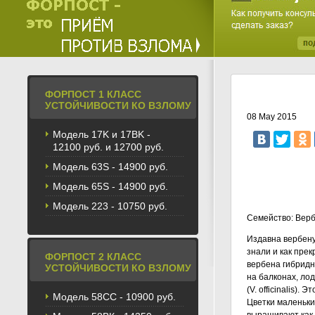
ФОРПОСТ 1 КЛАСС
УСТОЙЧИВОСТИ КО ВЗЛОМУ
08 May 2015
Модель 17K и 17BK -
12100 руб. и 12700 руб.
Модель 63S - 14900 руб.
Модель 65S - 14900 руб.
Модель 223 - 10750 руб.
Семейство: Вер
Издавна вербену
знали и как пре
ФОРПОСТ 2 КЛАСС
вербена гибридн
УСТОЙЧИВОСТИ КО ВЗЛОМУ
на балконах, ло
(V. officinalis)
Модель 58CС - 10900 руб.
Цветки маленьки