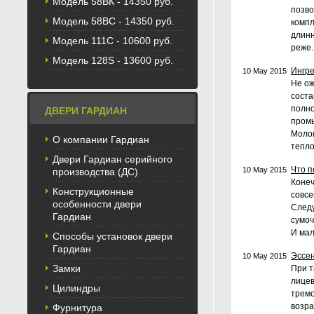
Модель 58BК - 14350 руб.
позво
Модель 58ВС - 14350 руб.
компл
длинн
Модель 111С - 10600 руб.
реже.
Модель 128S - 13600 руб.
Ингре
10 May 2015
Не ож
соста
полно
ДВЕРИ ГАРДИАН
промы
Молок
О компании Гардиан
тепло
Двери Гардиан серийного
Что п
10 May 2015
производства (ДС)
Конеч
Конструкционные
совсе
особенности двери
Следу
Гардиан
сумоч
И мал
Способы установок двери
Гардиан
Эссе
10 May 2015
Замки
При т
лицев
Цилиндры
тремо
возра
Фурнитура