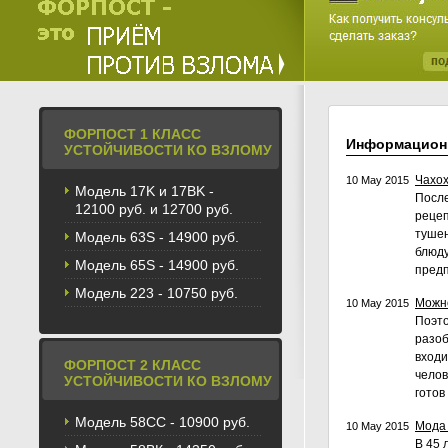
ФОРПОСТ 1 КЛАСС
Информацион
УСТОЙЧИВОСТИ КО ВЗЛОМУ
Чахох
10 May 2015
Модель 17K и 17BK -
После
12100 руб. и 12700 руб.
рецеп
тушен
Модель 63S - 14900 руб.
блюду
Модель 65S - 14900 руб.
предп
Модель 223 - 10750 руб.
Можно
10 May 2015
Поэто
разоб
входи
ФОРПОСТ 2 КЛАСС
челов
УСТОЙЧИВОСТИ КО ВЗЛОМУ
готов
Модель 58CС - 10900 руб.
Мода 
10 May 2015
В 45 