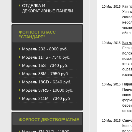
ОТДЕЛКА И
Как п
10 May 2015
ДЕКОРАТИВНЫЕ ПАНЕЛИ
Храни
сажае
небол
чесно
ФОРПОСТ КЛАСС
обиль
"СТАНДАРТ"
Как л
10 May 2015
Если 
Модель 233 - 8900 руб.
полож
Модель 11TS - 7340 руб.
помог
жеват
Модель 15S - 7340 руб.
образ
Модель 38M - 7950 руб.
излиш
Модель 18CD - 6240 руб.
Пирац
10 May 2015
Приче
Модель 37RS - 10000 руб.
совет
Модель 211М - 7340 руб
форма
берем
он ок
ФОРПОСТ ДВУСТВОРЧАТЫЕ
Синус
10 May 2015
Конеч
подоб
Модель SM 01/2 - 11500