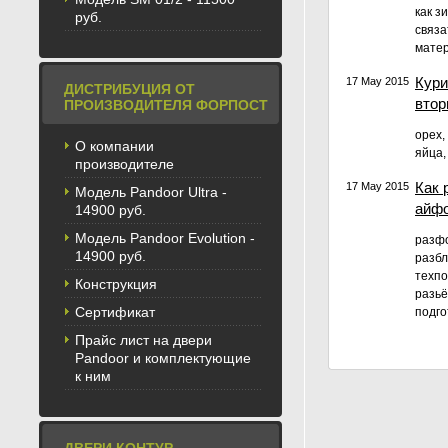
как з
руб.
связа
матер
Кури
17 May 2015
ДИСТРИБУЦИЯ ОТ
вто
ПРОИЗВОДИТЕЛЯ ФОРПОСТ
орех,
О компании
яйца,
производителе
Как 
17 May 2015
Модель Pandoor Ultra -
айф
14900 руб.
Модель Pandoor Evolution -
разфо
14900 руб.
разбл
техпо
Конструкция
разьё
Сертификат
подго
Прайс лист на двери
Pandoor и комплектующие
к ним