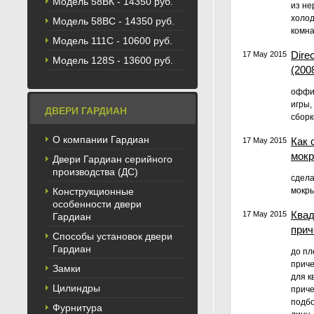
Модель 58BК - 14350 руб.
из не
холод
Модель 58ВС - 14350 руб.
комна
Модель 111С - 10600 руб.
Dire
17 May 2015
Модель 128S - 13600 руб.
(200
оффиц
игры,
ДВЕРИ ГАРДИАН
сборк
О компании Гардиан
Как 
17 May 2015
мокр
Двери Гардиан серийного
производства (ДС)
сдела
Конструкционные
мокры
особенности двери
Квад
17 May 2015
Гардиан
прич
Способы установок двери
Гардиан
до пл
приче
Замки
для к
Цилиндры
приче
подбо
Фурнитура