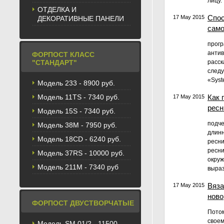
лицу.
ОТДЕЛКА И
Спос
17 May 2015
ДЕКОРАТИВНЫЕ ПАНЕЛИ
само
прогр
антив
ФОРПОСТ КЛАСС
"СТАНДАРТ"
расск
следу
«Syst
Модель 233 - 8900 руб.
Модель 11TS - 7340 руб.
Как 
17 May 2015
рес
Модель 15S - 7340 руб.
подче
Модель 38M - 7950 руб.
длинн
Модель 18CD - 6240 руб.
ресни
ресни
Модель 37RS - 10000 руб.
окруж
Модель 211М - 7340 руб
выраз
Вяза
17 May 2015
нов
ФОРПОСТ ДВУСТВОРЧАТЫЕ
Потом
своем
Модель SM 01/2 - 11500