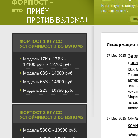
ФОРПОСТ 1 КЛАСС
Информацион
УСТОЙЧИВОСТИ КО ВЗЛОМУ
Здра
17 May 2015
Модель 17K и 17BK -
давл
12100 руб. и 12700 руб.
как 
Модель 63S - 14900 руб.
Пряни
артер
Модель 65S - 14900 руб.
гипер
Модель 223 - 10750 руб.
конст
Марин
не со
являе
ФОРПОСТ 2 КЛАСС
УСТОЙЧИВОСТИ КО ВЗЛОМУ
Мебе
17 May 2015
комн
Модель 58CС - 10900 руб.
облад