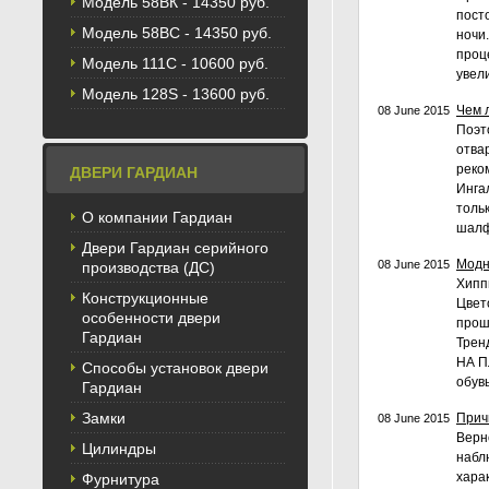
Модель 58BК - 14350 руб.
пост
Модель 58ВС - 14350 руб.
ночи.
проц
Модель 111С - 10600 руб.
увел
Модель 128S - 13600 руб.
Чем 
08 June 2015
Поэт
отва
реко
ДВЕРИ ГАРДИАН
Инга
толь
О компании Гардиан
шалф
Двери Гардиан серийного
Модн
08 June 2015
производства (ДС)
Хипп
Конструкционные
Цвет
особенности двери
прош
Гардиан
Трен
НА П
Способы установок двери
обувь
Гардиан
Замки
Прич
08 June 2015
Верн
Цилиндры
набл
харак
Фурнитура