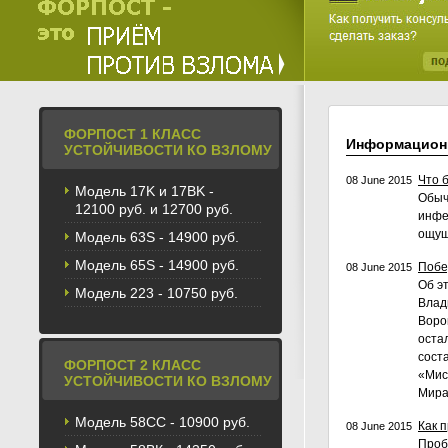
ФОРПОСТ 1 КЛАСС
Информацион
УСТОЙЧИВОСТИ КО ВЗЛОМУ
Что 
08 June 2015
Модель 17K и 17BK -
Обыч
12100 руб. и 12700 руб.
инфе
ощущ
Модель 63S - 14900 руб.
Модель 65S - 14900 руб.
Побе
08 June 2015
Об э
Модель 223 - 10750 руб.
Влад
Воро
оста
сост
ФОРПОСТ 2 КЛАСС
«Мис
УСТОЙЧИВОСТИ КО ВЗЛОМУ
Мира
Модель 58CС - 10900 руб.
Как 
08 June 2015
Проб