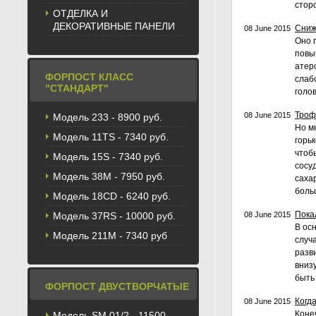
стор
ОТДЕЛКА И
ДЕКОРАТИВНЫЕ ПАНЕЛИ
Сниж
08 June 2015
Оно 
повы
атер
ФОРПОСТ КЛАСС
слаб
"СТАНДАРТ"
голов
Троф
08 June 2015
Модель 233 - 8900 руб.
Но м
Модель 11TS - 7340 руб.
горь
чтоб
Модель 15S - 7340 руб.
сосуд
Модель 38M - 7950 руб.
саха
боль
Модель 18CD - 6240 руб.
Пока
Модель 37RS - 10000 руб.
08 June 2015
В ос
Модель 211М - 7340 руб
случ
разв
вниз
быть
ФОРПОСТ ДВУСТВОРЧАТЫЕ
Когд
08 June 2015
Коне
Модель SM 01/2 - 11500