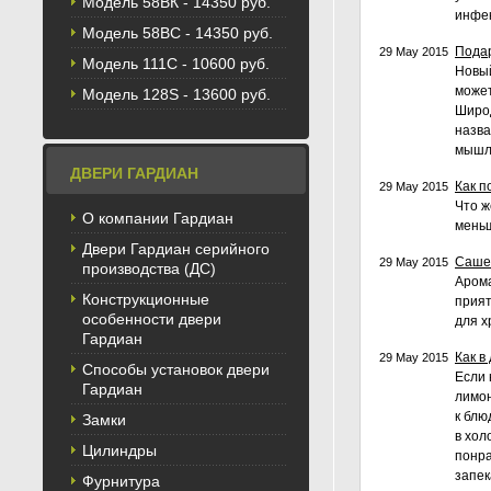
Модель 58BК - 14350 руб.
инфек
Модель 58ВС - 14350 руб.
Подар
29 May 2015
Модель 111С - 10600 руб.
Новый
может
Модель 128S - 13600 руб.
Широд
назва
мышле
ДВЕРИ ГАРДИАН
Как п
29 May 2015
Что ж
О компании Гардиан
меньш
Двери Гардиан серийного
Саше
29 May 2015
производства (ДС)
Арома
Конструкционные
прият
особенности двери
для х
Гардиан
Как в
29 May 2015
Способы установок двери
Если 
Гардиан
лимон
к блю
Замки
в хол
Цилиндры
понра
запек
Фурнитура