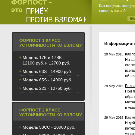
ФОРПОСТ 1 КЛАСС
Информацион
УСТОЙЧИВОСТИ КО ВЗЛОМУ
Как п
29 May 2015
Модель 17K и 17BK -
На са
12100 руб. и 12700 руб.
его ж
всегд
Модель 63S - 14900 руб.
объек
Модель 65S - 14900 руб.
Боль 
29 May 2015
Модель 223 - 10750 руб.
При п
обрат
Мета
в мыш
ФОРПОСТ 2 КЛАСС
УСТОЙЧИВОСТИ КО ВЗЛОМУ
Как м
29 May 2015
И дей
Модель 58CС - 10900 руб.
интер
участ