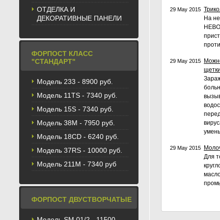
ОТДЕЛКА И
Трико
29 May 2015
ДЕКОРАТИВНЫЕ ПАНЕЛИ
На н
НЕВО
прист
проти
ФОРПОСТ КЛАСС
"СТАНДАРТ"
Можно
29 May 2015
щетки
Зараж
Модель 233 - 8900 руб.
больн
Модель 11TS - 7340 руб.
вызыв
водос
Модель 15S - 7340 руб.
перед
Модель 38M - 7950 руб.
вирус
умень
Модель 18CD - 6240 руб.
Молоч
29 May 2015
Модель 37RS - 10000 руб.
Для т
Модель 211М - 7340 руб
кругл
масло
промы
ФОРПОСТ ДВУСТВОРЧАТЫЕ
Модель SM 01/2 - 11500