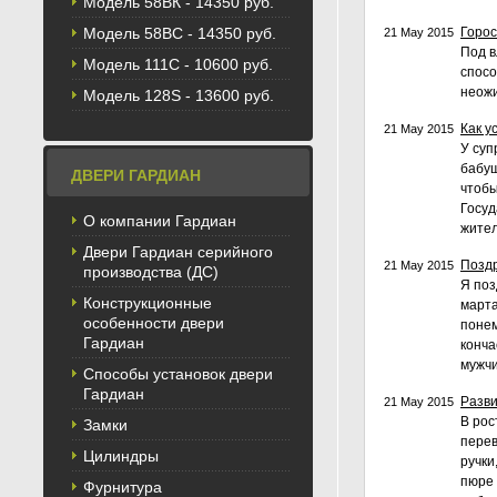
Модель 58BК - 14350 руб.
Модель 58ВС - 14350 руб.
Горос
21 May 2015
Под в
Модель 111С - 10600 руб.
спосо
неожи
Модель 128S - 13600 руб.
Как у
21 May 2015
У суп
бабуш
ДВЕРИ ГАРДИАН
чтобы
Госуд
О компании Гардиан
жител
Двери Гардиан серийного
Поздр
21 May 2015
производства (ДС)
Я поз
Конструкционные
марта
особенности двери
понем
Гардиан
конча
мужчи
Способы установок двери
Гардиан
Разви
21 May 2015
В рос
Замки
перев
Цилиндры
ручки
пюре 
Фурнитура