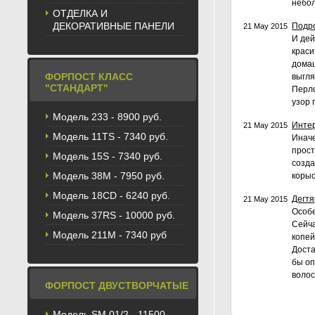
небол
ОТДЕЛКА И
ДЕКОРАТИВНЫЕ ПАНЕЛИ
Подро
21 May 2015
И дей
краси
домаш
ФОРПОСТ КЛАСС
выгля
"СТАНДАРТ"
Перло
узор 
Модель 233 - 8900 руб.
Интер
21 May 2015
Модель 11TS - 7340 руб.
Иначе
прост
Модель 15S - 7340 руб.
созда
Модель 38M - 7950 руб.
корыс
Модель 18CD - 6240 руб.
Дегтя
21 May 2015
Особе
Модель 37RS - 10000 руб.
Сейча
Модель 211М - 7340 руб
копей
Доста
бы оп
волос
ФОРПОСТ ДВУСТВОРЧАТЫЕ
Модель SM 01/2 - 11500