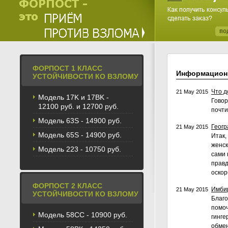
ФОРПОСТ 1 КЛАСС
Информацион
УСТОЙЧИВОСТИ КО ВЗЛОМУ
Что д
21 May 2015
Модель 17K и 17BK -
Говор
12100 руб. и 12700 руб.
почти
Модель 63S - 14900 руб.
Геогр
21 May 2015
Модель 65S - 14900 руб.
Итак,
женск
Модель 223 - 10750 руб.
сами 
правд
оскор
ФОРПОСТ 2 КЛАСС
Имбир
21 May 2015
УСТОЙЧИВОСТИ КО ВЗЛОМУ
Благо
помоч
Модель 58CС - 10900 руб.
гинге
обмен