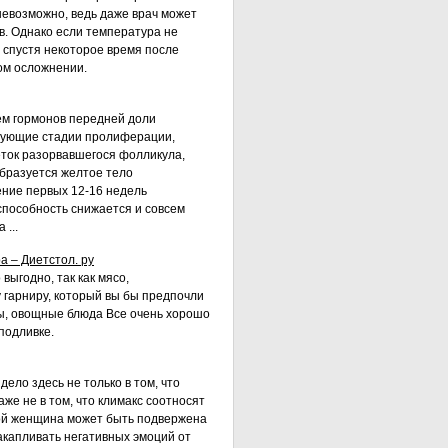
невозможно, ведь даже врач может
в. Однако если температура не
 спустя некоторое время после
ом осложнении.
ем гормонов передней доли
едующие стадии пролиферации,
ток разорвавшегося фолликула,
бразуется желтое тело
ение первых 12-16 недель
способность снижается и совсем
 ...
а – Диетстол. ру
выгодно, так как мясо,
 гарниру, который вы бы предпочли
пы, овощные блюда Все очень хорошо
подливке.
ело здесь не только в том, что
же не в том, что климакс соотносят
зой женщина может быть подвержена
накапливать негативных эмоций от