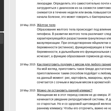
лихорадки. Определить это самостоятельно почти 
затрудняться с диагнозом из-за схожести симптомо
снижается в течение недели или вновь повышается
начала болезни, это может говорить о бактериальн
Жёлтое тело
18 May 2015
Образование желтого тела происходит под влияни
гипофиза. В развитии желтого тела различают сл
характеризующейся разрастанием гранулезных кле
васкуляризации. При оплодотворении яйцеклетки о
беременности (истинное), функционирующее в теч
беременности, в дальнейшем его функциональная 
исчезает, а функцию образования гормонов до конца
Как приготовить подливу с мясом для любого гарнир
18 May 2015
На мой взгляд, приготовить такое блюдо достаточно 
приготовленное таким способом подойдет к любому
на данный момент: рис, картофель, макароны, кру
сочетается с сочным и вкусным мясом в ароматной 
Можно ли остановить ранний климакс?
18 May 2015
Женщинам же в этот период совсем не до юмора. И д
начинается увядание репродуктивной системы. И да
со старостью. Но и со здоровой щитовидной желе
раннему климаксу. Чтобы его отсрочить, важно не 