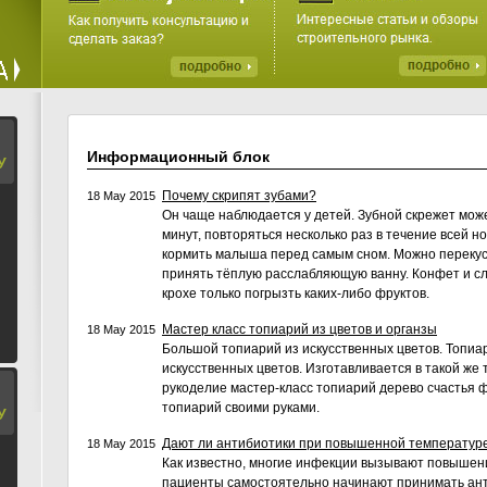
Информационный блок
У
Почему скрипят зубами?
18 May 2015
Он чаще наблюдается у детей. Зубной скрежет може
минут, повторяться несколько раз в течение всей н
кормить малыша перед самым сном. Можно перекуси
принять тёплую расслабляющую ванну. Конфет и сл
крохе только погрызть каких-либо фруктов.
Мастер класс топиарий из цветов и органзы
18 May 2015
Большой топиарий из искусственных цветов. Топиа
искусственных цветов. Изготавливается в такой же 
рукоделие мастер-класс топиарий дерево счастья 
топиарий своими руками.
У
Дают ли антибиотики при повышенной температур
18 May 2015
Как известно, многие инфекции вызывают повышен
пациенты самостоятельно начинают принимать ант