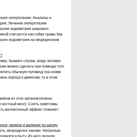
ения гиперплазии; Анализы и
рия; Лечение гиперплазии
лазии эндометрия широкого
вной считается настойка травы Как
азии эндометрия на медицинском
х?
мер, бывают случаи, когда человек
 тоже можно сделать при помощи того
репить обычную пуговицу (на ножке
чень хорош) к джинсам, то в этом
любом из этих органов:печени,
 костный мозг). Снять симптомы,
вать желчегонный эффект поможет
ухое, мокрое и валяние по шёлку.
ать, возродился заново. Несколько
зовался в быту. Из него делали