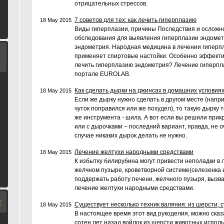
отрицательных стрессов.
7 советов для тех: как лечить гиперплазию
18 May 2015
Виды гиперплазии, причины Последствия и осложн
обследования для выявления гиперплазии эндомет
эндометрия. Народная медицина в лечении гиперп
применяет спиртовые настойки. Особенно эффекти
лечить гиперплазию эндометрия? Лечение гиперпл
портале EUROLAB.
Как сделать дырки на джинсах в домашних условия
18 May 2015
Если же дырку нужно сделать в другом месте (напри
чуток поправился или же похудел), то такую дырку
же инструмента - шила. А вот если вы решили прик
или с дырочками – последний вариант, правда, не о
случае никаких дырок делать не нужно.
Лечение желтухи народными средствами
18 May 2015
К избытку билирубина могут привести неполадки в 
желчном пузыре, кроветворной системе(селезенка и
поддержать работу печени, желчного пузыря, выз
лечение желтухи народными средствами.
Е
Существует несколько техник валяния: из шерсти, с
18 May 2015
В настоящее время этот вид рукоделия, можно сказ
сотен лет назад войлок из шерсти животных исполь