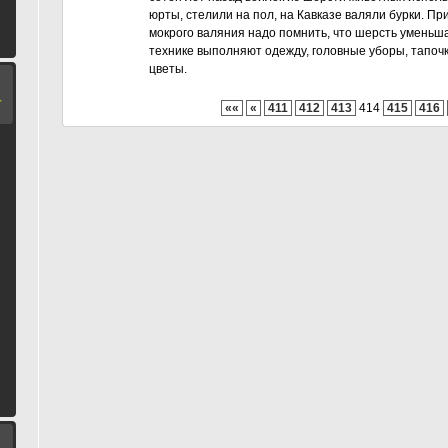
юрты, стелили на пол, на Кавказе валяли бурки. Пр
мокрого валяния надо помнить, что шерсть уменьшае
технике выполняют одежду, головные уборы, тапоч
цветы.
Т
««
«
411
412
413
414
415
416