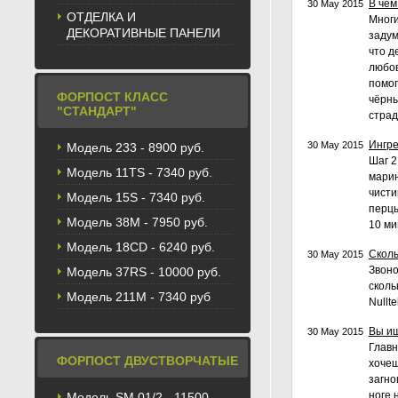
В чё
30 May 2015
ОТДЕЛКА И
Многи
ДЕКОРАТИВНЫЕ ПАНЕЛИ
задум
что д
любов
помог
ФОРПОСТ КЛАСС
чёрны
"СТАНДАРТ"
страд
Ингре
30 May 2015
Модель 233 - 8900 руб.
Шаг 2
Модель 11TS - 7340 руб.
марин
чисти
Модель 15S - 7340 руб.
перцы
Модель 38M - 7950 руб.
10 ми
Модель 18CD - 6240 руб.
Сколь
30 May 2015
Звоно
Модель 37RS - 10000 руб.
сколь
Модель 211М - 7340 руб
Nullt
Вы ищ
30 May 2015
Главн
ФОРПОСТ ДВУСТВОРЧАТЫЕ
хочеш
загно
ноге 
Модель SM 01/2 - 11500