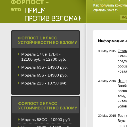
ФОРПОСТ 1 КЛАСС
Информацион
УСТОЙЧИВОСТИ КО ВЗЛОМУ
Стали
30 May 2015
Модель 17K и 17BK -
Сомне
12100 руб. и 12700 руб.
следу
сообщ
Модель 63S - 14900 руб.
новая
Модель 65S - 14900 руб.
Что д
30 May 2015
Модель 223 - 10750 руб.
Вообщ
весно
тому,
интен
ФОРПОСТ 2 КЛАСС
услов
УСТОЙЧИВОСТИ КО ВЗЛОМУ
Торт 
30 May 2015
Модель 58CС - 10900 руб.
Вкус 
ценит