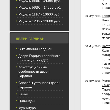
Модель 58BК - 14350 руб.
для п
Модель 58ВС - 14350 руб.
(пога
Модель 111С - 10600 руб.
Как п
30 May 2015
Плюс 
Модель 128S - 13600 руб.
питат
можно
толщи
масло
ДВЕРИ ГАРДИАН
Паста
30 May 2015
О компании Гардиан
Колич
Макар
Двери Гардиан серийного
потре
производства (ДС)
публи
Конструкционные
приго
особенности двери
ингре
Гардиан
Можно
30 May 2015
Способы установок двери
набир
Гардиан
Также
Замки
проду
мучно
Цилиндры
набир
Фурнитура