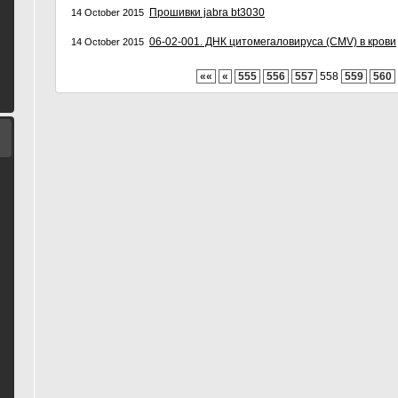
Прошивки jabra bt3030
14 October 2015
06-02-001. ДНК цитомегаловируса (CMV) в крови
14 October 2015
««
«
555
556
557
558
559
560