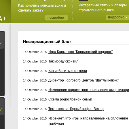
Информационный блок
У
Игра Каркассон "Королевский подарок"
14 October 2015
Так морду скривил
14 October 2015
Как избавиться от лени
14 October 2015
Директор Торгового Центра "Шатлык-люкс"
14 October 2015
Изменение параметров начисления амортизац
14 October 2015
Схема родословной семьи
14 October 2015
Текст песни Чёрный кофе - Ветер
14 October 2015
У
Изрекает, что игры направленные на сплочение
14 October 2015
трибунал