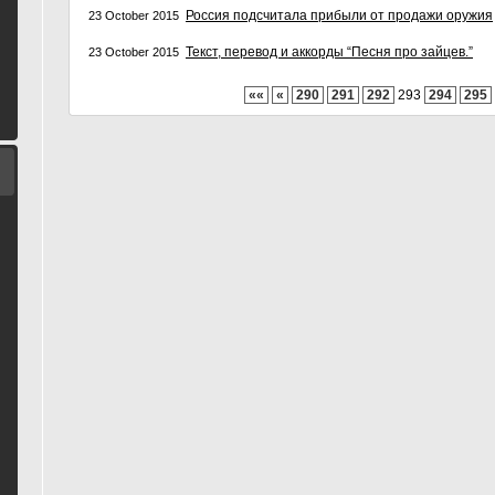
Россия подсчитала прибыли от продажи оружия
23 October 2015
Текст, перевод и аккорды “Песня пpо зайцев.”
23 October 2015
««
«
290
291
292
293
294
295