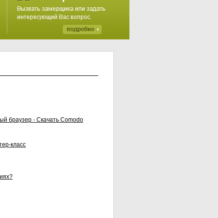
ый браузер - Скачать Comodo
тер-класс
виях?