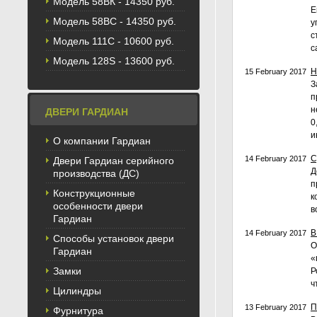
Модель 58BК - 14350 руб.
Е
Модель 58ВС - 14350 руб.
у
с
Модель 111С - 10600 руб.
с
Модель 128S - 13600 руб.
Н
15 February 2017
З
п
н
ДВЕРИ ГАРДИАН
0
и
О компании Гардиан
С
14 February 2017
Двери Гардиан серийного
Д
производства (ДС)
п
Конструкционные
к
особенности двери
в
Гардиан
В
14 February 2017
Способы установок двери
О
Гардиан
«
Замки
Р
ч
Цилиндры
П
13 February 2017
Фурнитура